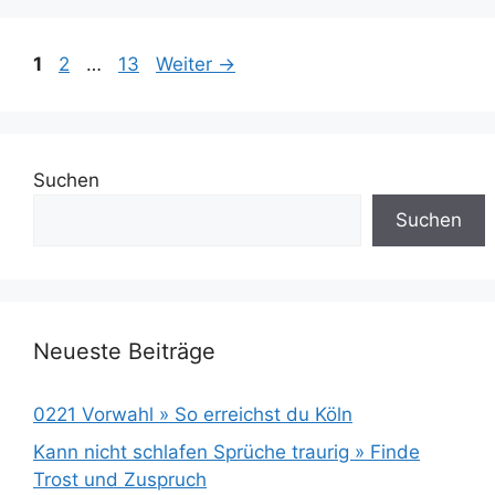
Seite
Seite
Seite
1
2
…
13
Weiter
→
Suchen
Suchen
Neueste Beiträge
0221 Vorwahl » So erreichst du Köln
Kann nicht schlafen Sprüche traurig » Finde
Trost und Zuspruch