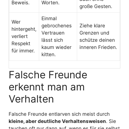
Beweis.
Worten.
große Gesten.
Einmal
Wer
gebrochenes
Ziehe klare
hintergeht,
Vertrauen
Grenzen und
verliert
lässt sich
schütze deinen
Respekt
kaum wieder
inneren Frieden.
für immer.
kitten.
Falsche Freunde
erkennt man am
Verhalten
Falsche Freunde entlarven sich meist durch
kleine, aber deutliche Verhaltensweisen
. Sie
tauchen oft nur dann auf, wenn es für sie selbst