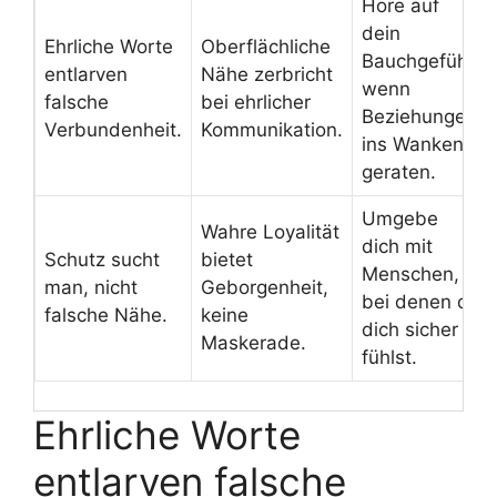
Höre auf
dein
Ehrliche Worte
Oberflächliche
Bauchgefühl,
entlarven
Nähe zerbricht
wenn
falsche
bei ehrlicher
Beziehungen
Verbundenheit.
Kommunikation.
ins Wanken
geraten.
Umgebe
Wahre Loyalität
dich mit
Schutz sucht
bietet
Menschen,
man, nicht
Geborgenheit,
bei denen du
falsche Nähe.
keine
dich sicher
Maskerade.
fühlst.
Ehrliche Worte
entlarven falsche