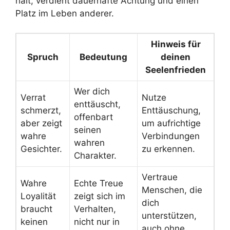
hält, verdient dauerhafte Achtung und einen
Platz im Leben anderer.
Hinweis für
Spruch
Bedeutung
deinen
Seelenfrieden
Wer dich
Verrat
Nutze
enttäuscht,
schmerzt,
Enttäuschung,
offenbart
aber zeigt
um aufrichtige
seinen
wahre
Verbindungen
wahren
Gesichter.
zu erkennen.
Charakter.
Vertraue
Wahre
Echte Treue
Menschen, die
Loyalität
zeigt sich im
dich
braucht
Verhalten,
unterstützen,
keinen
nicht nur in
auch ohne