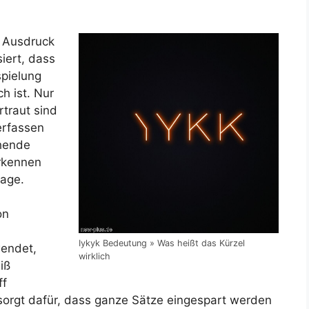
 Ausdruck
siert, dass
spielung
h ist. Nur
rtraut sind
erfassen
ehende
erkennen
rage.
on
Iykyk Bedeutung » Was heißt das Kürzel
wendet,
wirklich
iß
ff
orgt dafür, dass ganze Sätze eingespart werden