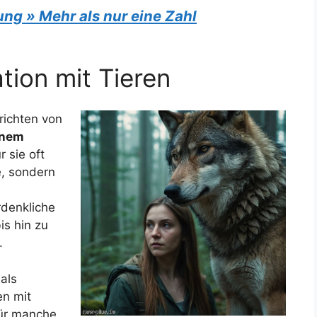
ng » Mehr als nur eine Zahl
ation mit Tieren
richten von
einem
r sie oft
e, sondern
rdenkliche
is hin zu
.
als
n mit
Für manche