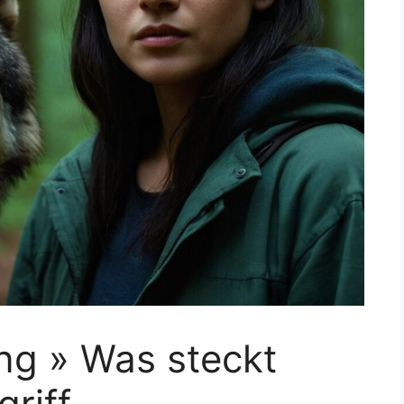
ng » Was steckt
riff