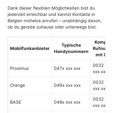
Dank dieser flexiblen Möglichkeiten bist du
jederzeit erreichbar und kannst Kontakte in
Belgien mühelos anrufen – unabhängig davon,
ob du gerade zuhause oder unterwegs bist.
Komplet
Typische
Mobilfunkanbieter
Rufnumm
Handynummern
mit 003
0032 47x
Proximus
047x xxx xxx
xxx xxx
0032 49x
Orange
049x xxx xxx
xxx xxx
0032 48x
BASE
048x xxx xxx
xxx xxx