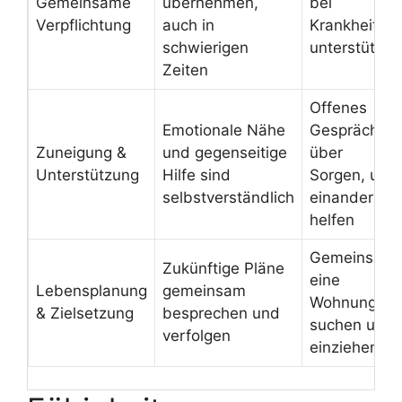
Gemeinsame
übernehmen,
bei
Verpflichtung
auch in
Krankheit
schwierigen
unterstützen
Zeiten
Offenes
Emotionale Nähe
Gespräch
Zuneigung &
und gegenseitige
über
Unterstützung
Hilfe sind
Sorgen, um
selbstverständlich
einander zu
helfen
Gemeinsam
Zukünftige Pläne
eine
Lebensplanung
gemeinsam
Wohnung
& Zielsetzung
besprechen und
suchen und
verfolgen
einziehen