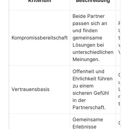
Kriterium
Beschreibung
B
Beide Partner
passen sich an
Plan
und finden
Urla
Kompromissbereitschaft
gemeinsame
trotz
Lösungen bei
vers
unterschiedlichen
Vors
Meinungen.
Offenheit und
Geh
Ehrlichkeit führen
und
zu einem
Vertrauensbasis
Unsi
sicheren Gefühl
mite
in der
teile
Partnerschaft.
Gemeinsame
Gem
Erlebnisse