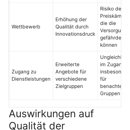
Risiko der
Preiskämpfe
Erhöhung der
die die
Wettbewerb
Qualität durch
Versorgung
Innovationsdruck
gefährden
können
Ungleichheit
Erweiterte
im Zugang,
Zugang zu
Angebote für
insbesonder
Dienstleistungen
verschiedene
für
Zielgruppen
benachteilig
Gruppen
Auswirkungen auf
Qualität der