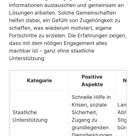
Informationen austauschen und gemeinsam an
Lösungen arbeiten. Solche Gemeinschaften
helfen dabei, ein Gefühl von Zugehörigkeit zu
schaffen, was wiederum motiviert, eigene
Fortschritte zu erzielen. Die Erfahrungen zeigen,
dass mit dem nötigen Engagement alles
machbar ist – ganz ohne staatliche
Unterstützung.
Positive
Kategorie
Nega
Aspekte
Schnelle Hilfe in
Krisen, soziale
Langfri
Staatliche
Sicherheit,
Abhängi
Unterstützung
Zugang zu
Stigmat
grundlegenden
bürokr
Dienstleistungen