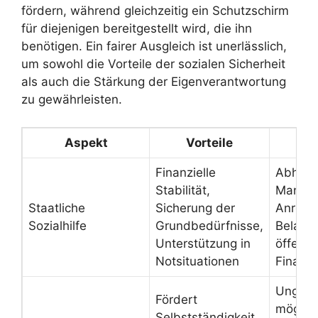
fördern, während gleichzeitig ein Schutzschirm
für diejenigen bereitgestellt wird, die ihn
benötigen. Ein fairer Ausgleich ist unerlässlich,
um sowohl die Vorteile der sozialen Sicherheit
als auch die Stärkung der Eigenverantwortung
zu gewährleisten.
Aspekt
Vorteile
Nac
Finanzielle
Abhängi
Stabilität,
Mangel
Staatliche
Sicherung der
Anreize
Sozialhilfe
Grundbedürfnisse,
Belast
Unterstützung in
öffentl
Notsituationen
Finanz
Ungewi
Fördert
möglic
Selbstständigkeit,